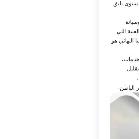
مستوى يليق
صيانة
فنية التي
 النهائي هو
خدمات،
قليل
.
 الباطن