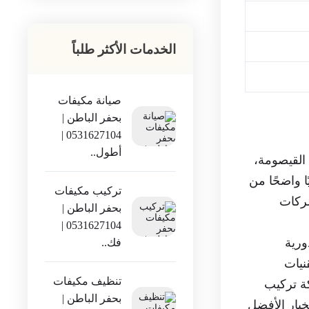
الخدمات الأكثر طلباً
صيانة مكيفات
بحفر الباطن |
0531627104 |
أطول..
القيصومة،
ا واضحًا من
تركيب مكيفات
شركات
بحفر الباطن |
0531627104 |
ورية
فك..
نيات
تنظيف مكيفات
كة تركيب
بحفر الباطن |
خيار الأفضل