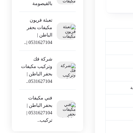
بالقيصومة
تعبئة فريون
مكيفات بحفر ​
الباطن |
0531627104 |..
شركة فك
وتركيب مكيفات
بحفر الباطن |
0531627104..
ة
فني مكيفات
بحفر الباطن |
0531627104 |
تركيب..