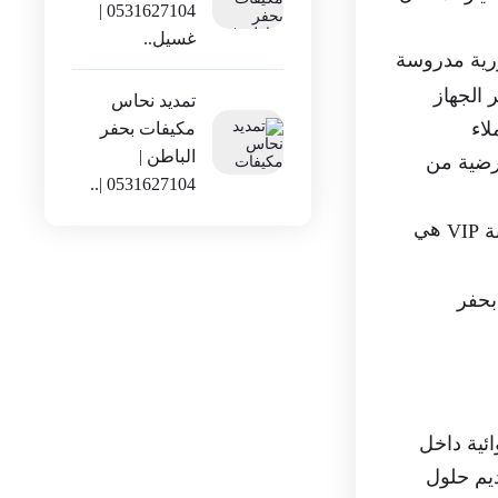
0531627104 |
غسيل..
ورية مدروسة
 الجهاز
تمديد نحاس
لاء
مكيفات بحفر
الباطن |
مرضية من
0531627104 |..
هي
VI
بحفر
ئية داخل
ديم حلول