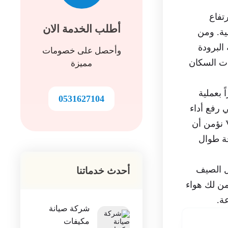
تفاع
أطلب الخدمة الان
ية. ومن
البرودة
وأحصل على خصومات
ات السكان
مميزة
اً بعملية
0531627104
 رفع أداء
الجهاز وتقليل الأعطال، كما يساعد على ترشيد استهلاك الطاقة وبالتالي تخفيض فواتير الكهرباء. نحن في صيانة VIP نؤمن أن
ة طوال
ل الصيف
أحدث خدماتنا
من لك هواء
شركة صيانة
مكيفات