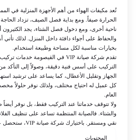
تُعد مكيفات الهواء من أهم الأجهزة المنزلية في الم
الحرارة صيفاً. ومع بداية فصل الصيف، تزداد الحاج
ناحية أخرى، ومع دخول فصل الشتاء، يجد الكثيرون أ
والحفاظ على أجواء دافئة داخل المنزل. لذلك تأتي 
بخيارات مناسبة لكل مساحة وطبيعة استخدام.
تقدم شركة صيانة VIP في القيصومة خد
التركيب على أسس فنية دقيقة، وصولاً إلى التأكد م
كل عميل له احتياج مختلف، ولذلك نوفر حلولاً مخ
العام.
ولا تتوقف خدماتنا عند التركيب فقط، بل نوفر أيضا
والشتاء. فالصيانة المنتظمة تساعد على تنظيف الفل
نقي ومستقر. باختيارك شركة صيانة VIP، ستحصل على خدمة موثوقة وأجواء مريحة وآمنة لعائلتك على مدار الساعة.
المحتويات