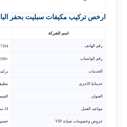
ارخص تركيب مكيفات سبليت بحفر الب
اسم الشركة
رقم الهاتف
27104
رقم الواتساب
+966531627104
الخدمات
نركيب
خدماتنا الاخرى
تنظيف
العنوان
القيص
مواعيد العمل
24 ساعة، طوال الاسبوع
عروض وخصومات صيانة VIP
خصم 35% مع اول تعامل وعروض خاصة للعملاء ا